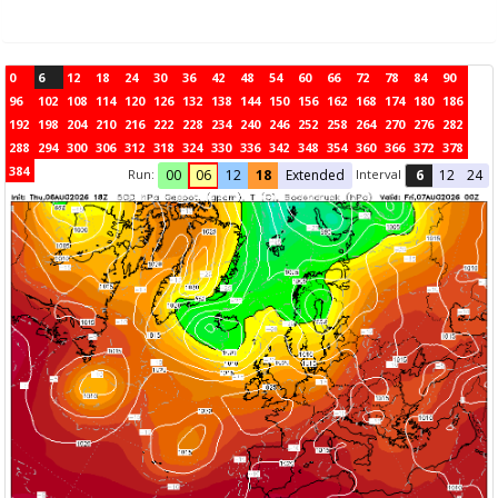
0
6
12
18
24
30
36
42
48
54
60
66
72
78
84
90
96
102
108
114
120
126
132
138
144
150
156
162
168
174
180
186
192
198
204
210
216
222
228
234
240
246
252
258
264
270
276
282
288
294
300
306
312
318
324
330
336
342
348
354
360
366
372
378
384
Run:
Interval
00
06
12
18
Extended
6
12
24