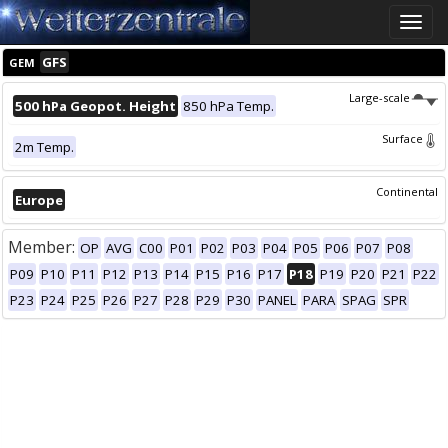
Toggle
naviga
GFS
GEM
Large-scale
500 hPa Geopot. Height
850 hPa Temp.
Surface
2m Temp.
Continental
Europe
Member:
OP
AVG
C00
P01
P02
P03
P04
P05
P06
P07
P08
P09
P10
P11
P12
P13
P14
P15
P16
P17
P18
P19
P20
P21
P22
P23
P24
P25
P26
P27
P28
P29
P30
PANEL
PARA
SPAG
SPR