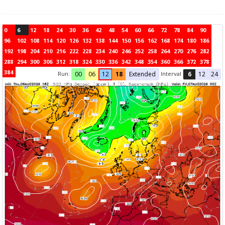
0
6
12
18
24
30
36
42
48
54
60
66
72
78
84
90
96
102
108
114
120
126
132
138
144
150
156
162
168
174
180
186
192
198
204
210
216
222
228
234
240
246
252
258
264
270
276
282
288
294
300
306
312
318
324
330
336
342
348
354
360
366
372
378
384
Run:
Interval
00
06
12
18
Extended
6
12
24