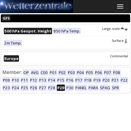
Toggle
naviga
GFS
Large-scale
500 hPa Geopot. Height
850 hPa Temp.
Surface
2m Temp.
Continental
Europe
Member:
OP
AVG
C00
P01
P02
P03
P04
P05
P06
P07
P08
P09
P10
P11
P12
P13
P14
P15
P16
P17
P18
P19
P20
P21
P22
P23
P24
P25
P26
P27
P28
P29
P30
PANEL
PARA
SPAG
SPR