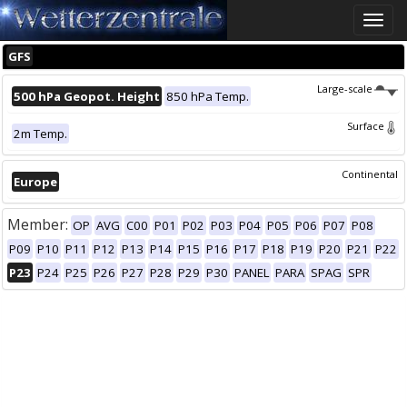
Toggle
naviga
GFS
Large-scale
500 hPa Geopot. Height
850 hPa Temp.
Surface
2m Temp.
Continental
Europe
Member:
OP
AVG
C00
P01
P02
P03
P04
P05
P06
P07
P08
P09
P10
P11
P12
P13
P14
P15
P16
P17
P18
P19
P20
P21
P22
P23
P24
P25
P26
P27
P28
P29
P30
PANEL
PARA
SPAG
SPR