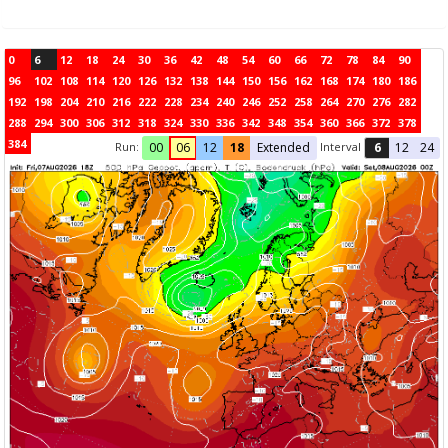
0
6
12
18
24
30
36
42
48
54
60
66
72
78
84
90
96
102
108
114
120
126
132
138
144
150
156
162
168
174
180
186
192
198
204
210
216
222
228
234
240
246
252
258
264
270
276
282
288
294
300
306
312
318
324
330
336
342
348
354
360
366
372
378
384
Run:
Interval
00
06
12
18
Extended
6
12
24