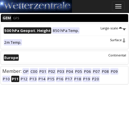
Toggle
naviga
GEM
GFS
Large-scale
500 hPa Geopot. Height
850 hPa Temp.
Surface
2m Temp.
Continental
Europe
Member:
OP
C00
P01
P02
P03
P04
P05
P06
P07
P08
P09
P10
P11
P12
P13
P14
P15
P16
P17
P18
P19
P20