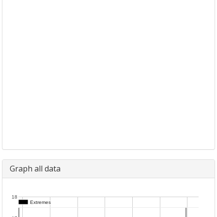
Graph all data
18
Extremes
Extremes