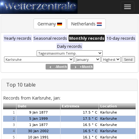
Toggle
naviga
Germany
Netherlands
Yearly records
Seasonal records
Monthly records
10-day records
Daily records
-Month
+Month
Top 10 table
Records from Karlsruhe, Jan:
Date
Extremes
Location
1
9 Jan 1877
17.5 ° C
Karlsruhe
2
5 Jan 1999
17.5 ° C
Karlsruhe
3
1 Jan 1877
16.5 ° C
Karlsruhe
4
30 Jan 2002
16.5 ° C
Karlsruhe
5
10 Jan 1991
16.1 ° C
Karlsruhe