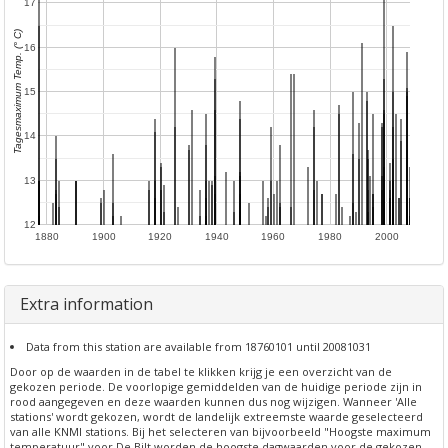
17
Tagesmaximum Temp. (° C)
16
15
14
13
12
1880
1900
1920
1940
1960
1980
2000
Extra information
Data from this station are available from 18760101 until 20081031
Door op de waarden in de tabel te klikken krijg je een overzicht van de
gekozen periode. De voorlopige gemiddelden van de huidige periode zijn in
rood aangegeven en deze waarden kunnen dus nog wijzigen. Wanneer 'Alle
stations' wordt gekozen, wordt de landelijk extreemste waarde geselecteerd
van alle KNMI stations. Bij het selecteren van bijvoorbeeld "Hoogste maximum
temperatuur" voor De Bilt worden de hoogste dagwaarden voor de gekozen