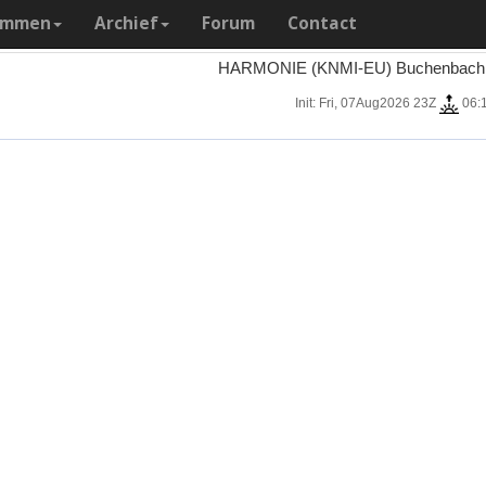
ammen
Archief
Forum
Contact
HARMONIE (KNMI-EU) Buchenbach 7
Init: Fri, 07Aug2026 23Z
06: