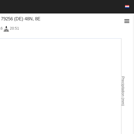
9256 (DE) 48N, 8E
16
20:51
Precipitation (mm)