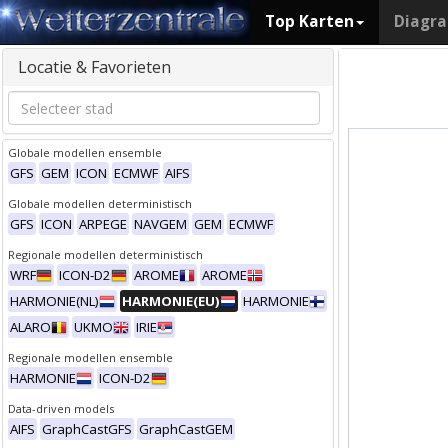
Top Karten
Diagr
Locatie & Favorieten
Globale modellen ensemble
GFS
GEM
ICON
ECMWF
AIFS
Globale modellen deterministisch
GFS
ICON
ARPEGE
NAVGEM
GEM
ECMWF
Regionale modellen deterministisch
WRF
ICON-D2
AROME
AROME
HARMONIE(NL)
HARMONIE(EU)
HARMONIE
ALARO
UKMO
IRIE
Regionale modellen ensemble
HARMONIE
ICON-D2
Data-driven models
AIFS
GraphCastGFS
GraphCastGEM