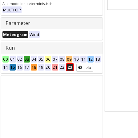
Alle modellen deterministisch
MULTI OP
Parameter
Meteogram
Wind
Run
00
01
02
03
04
05
06
07
08
09
10
11
12
13
14
15
16
17
18
19
20
21
22
23
help