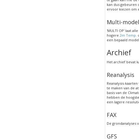
kan dus gebeuren d
ervoor kiezen om e
Multi-mode
'MULTI OP' laat all
hogere
2m Temp.
o
een bepaald model 
Archief
Het archief bevat 
Reanalysis
Reanalysis-kaarte
te maken van de at
basis van de Clima
hebben de hoogste r
een lagere resoluti
FAX
De grondanalyses v
GFS