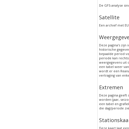
De GFS-analyse sin
Satellite
Een archief met EU
Weergegev
Deze pagina's zijn
historische gegeve
bepaalde period vo
periode kan rechts
weergegevens uit 
een tabel weer van
wordt er een Rean
vertraging van enk
Extremen
Deze pagina geeft
worden (jaar, seizo
een tabel en grafi
die dag/periode zi
Stationskaa
Deze kaart laat ee