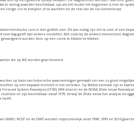
at er weinig waarden beschikbaar zijn als het model net begonnen is met de updat
en vorige run te bekijken of te wachten tot de rest van de run binnenloopt.
l
e deterministische runs in één grafiek zien. Dit kan nuttig zijn om te zien of een be
f neerslag geeft dan andere modellen. Net zoals bij de andere interactieve diagr
genavigeerd worden door op een curve te klikken te klikken.
kaarten die op WZ worden gearchiveerd.
n worden op basis van historische waarnemingen gemaakt om een zo goed mogeli
mosfeer op een bepaald moment in het verleden. Op Wetterzentrale zijn er kaart
te Forecast System Reanalysis (CFSR), ERA-Interim en de NOAA 20ste eeuw Reanalyse
esolutie en zijn beschikbaar vanaf 1979, terwijl de 20ste eeuw her-analyse terugga
e heeft.
an UKMO, NCEP en de DWD worden respectievelijk sinds 1998, 1999 en 2016 gearch