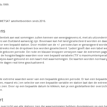
ds 1999.
METSAT satellietbeelden sinds 2016.
ens
 identiek aan wat sommigen zullen kennen van weergegevens.nl, met als uitzonderin
ns van Duitsland aanwezig zijn. Bovenaan kan het land geselecteerd worden en da
or een bepaald station. Door middel van de +/- periodes kan er genavigeerd word
streeks met de dropdown box worden geselecteerd. 'Laden' geeft dan een tabel w
de gekozen periode. De rode en blauwe knoppen verwijzen naar de extremen pagi
 de hoogste/laagste waarden voor een bepaald variabele ('TX' is maximumtemperatu
alysis-kaart getoond en een kaart met waarnemingen. De kaarten worden normaal
ele dagen real-time geactualiseerd.
 de extreme waarden weer van een bepaalde gekozen periode. Er kan een bepaald
en, maand etc.) en selectie van een bepaalde variable en station laat dan de extre
ek zien. Door op een bepaalde datum te klikken, kan je een gedetailleerder overzic
en.
rt
n overzicht van alle stations zien die waarnemingen hebben doorgegeven op een b