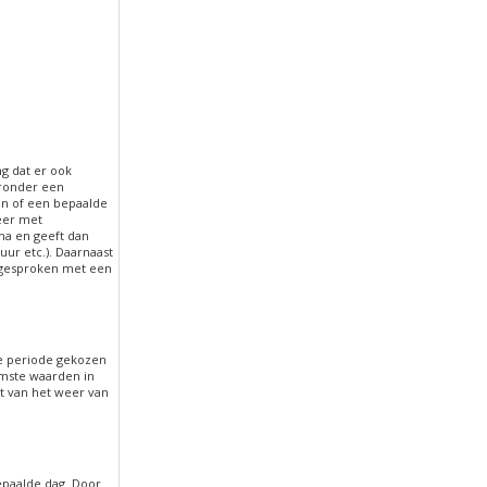
g dat er ook
aronder een
en of een bepaalde
eer met
na en geeft dan
ur etc.). Daarnaast
 gesproken met een
e periode gekozen
emste waarden in
ht van het weer van
epaalde dag. Door