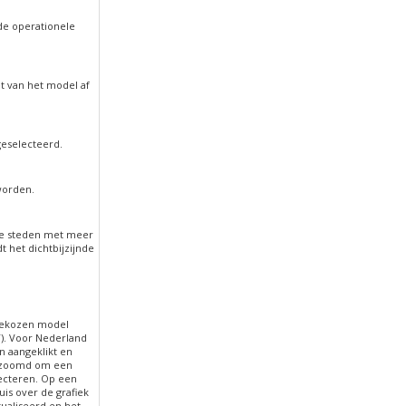
de operationele
t van het model af
geselecteerd.
worden.
le steden met meer
 het dichtbijzijnde
 gekozen model
T). Voor Nederland
n aangeklikt en
gezoomd om een
lecteren. Op een
is over de grafiek
ualiseerd en het