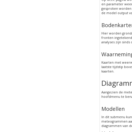
en parameter weer
gesproken worden g
de model output va
Bodenkarte
Hier worden gronda
fronten ingetekend
analyses zijn sind
Waarnemin
Kaarten met weerw
laatste tijdstip bo
kaarten.
Diagram
Aangezien de mete
hoofdmenu te ben
Modellen
In dit submenu kun
meteogrammen aanw
diagrammen van de 