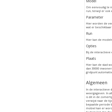
Model
Om eenvoudig te na
run, terwijl er ook
Parameter
Hier worden de ver
wat er beschikbaar 
Run
Hier kan de modelr
Opties
Bij de interactiev
Plaats
Hier kan de stad w
dan 30000 inwoners
gridpunt automati
Algemeen
In de interactieve
weergegeven. In al
is dit in de zomer
verwijst naar de t
bepaalde periode b
mobiel kan er word
te gaan kan me de 