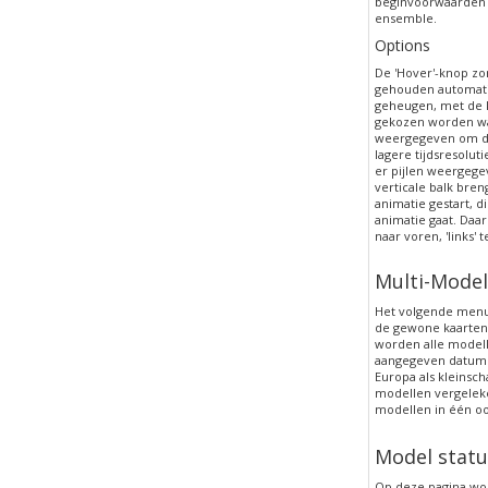
beginvoorwaarden h
ensemble.
Options
De 'Hover'-knop zor
gehouden automatis
geheugen, met de kn
gekozen worden wa
weergegeven om de 
lagere tijdsresolut
er pijlen weergege
verticale balk bren
animatie gestart, d
animatie gaat. Daar
naar voren, 'links'
Multi-Model
Het volgende menu 
de gewone kaarten,
worden alle modell
aangegeven datum g
Europa als kleinsc
modellen vergeleke
modellen in één oo
Model statu
Op deze pagina wor