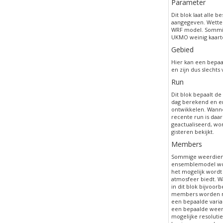
Parameter
Dit blok laat alle 
aangegeven. Wetter
WRF model. Sommig
UKMO weinig kaarte
Gebied
Hier kan een bepa
en zijn dus slechts
Run
Dit blok bepaalt d
dag berekend en er
ontwikkelen. Wann
recente run is daar
geactualiseerd, wo
gisteren bekijkt.
Members
Sommige weerdiens
ensemblemodel wor
het mogelijk wordt
atmosfeer biedt. W
in dit blok bijvoor
members worden m
een bepaalde varia
een bepaalde weerss
mogelijke resolutie