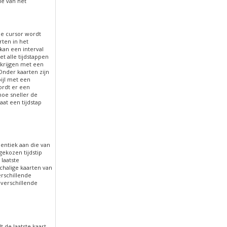
ie van het
de cursor wordt
rten in het
kan een interval
 alle tijdstappen
 krijgen met een
Onder kaarten zijn
ijl met een
wordt er een
hoe sneller de
aat een tijdstap
entiek aan die van
gekozen tijdstip
laatste
chalige kaarten van
erschillende
 verschillende
 de laatste kaart