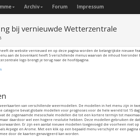
amme
Archiv
Forum
Impressum
ing bij vernieuwde Wetterzentrale
8
heeft de website vernieuwd en op deze pagina worden de belangrijkste nieuwe fe
enu aan de bovenkant heeft 5 verschillende menus waarvan de inhoud hieronder 
terzentrale logo brengt je terug naar de hoofdpagina.
n
en
 weerkaarten van verschillende weermodellen. De modellen in het menu zijn in tw
te categorie bevat globale modellen voor prognoses voor de hele wereld tot 15 dag
vat de zogenaamde mesoschale modellen die tot een kortere termijn tot maximaal
maar daardoor wel een hogere resolutie hebben. Deze modellen gebruiken de dat
oorwaarden. Er zijn een aantal nieuwe modellen toegevoegd die voorheen niet op
als Arpege en Arome. Met een klik op een bepaald menu verschijnt er een pagina
rmee door de kaarten genavigeerd kan worden.