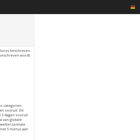
atures beschreven.
beschreven wordt.
ee categorien
en vooruit. De
 5 dagen vooruit
a van globale
 wetterzentrale
 met 5 menus aan