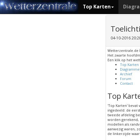
Top Karten
Diagr
Toelicht
04-10-2016 20:2
Wetterzentrale.de 
Het zwarte hoofdm
Een klik op het wet
Top Karten
Diagramme
Archief
Forum
Contact
Top Kart
'Top Karten' bevat
ingedeeld: de eers
tweede afdeling be
worden gerekend, 
modellen als randv
aanwezig waren, zo
de linkerzijde waa