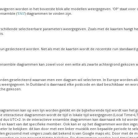
vigeren worden in het bovenste blok alle modellen weergegeven. 'OP' staat voor 
 ensemble ('
ENS
') diagrammen te vinden zijn.
schillende selecteerbare parameters weergegeven. Zoals met de kaarten hangt he
is.
un geslecteerd worden. Net als met de kaarten wordt de recentste run standaard 
e ensemble diagrammen kan zowel voor een witte als zwarte achtergrond gekozen 
orden geselecteerd waarvan men een diagram wil selecteren. In Europe worden al
 weergegeven. In Duitsland is daarnaast elke postcode en stad beschikbaar en wordt
sche gekozen.
 diagrammen kan op een lijn worden geklikt en de bijbehorende tijd wordt van het
le interactieve diagrammen wordt de tijd in lokale tijd weergegeven (Local Time=L
tijd dus UTC+2. In de interactieve ensemble diagrammen kan daarnaast elk lid worde
ijd en kaart van dat specifieke member. Ook kan er op het diagrammen worden in
eter te bekijken: dit kan door met een linker muisklik een bepaalde periode te se
en gezoomd met vingers zoals dat bekend is van Google maps etc. Door met de mu
waarden op een gewenst tijdstip bekijken. De diagrammen worden 'real-time' geact