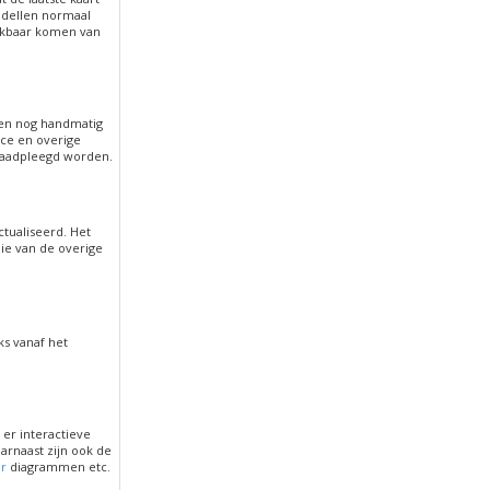
dellen normaal
ikbaar komen van
ten nog handmatig
ice en overige
aadpleegd worden.
ualiseerd. Het
die van de overige
s vanaf het
er interactieve
rnaast zijn ook de
er
diagrammen etc.