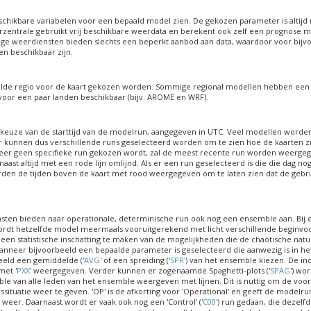
beschikbare variabelen voor een bepaald model zien. De gekozen parameter is altijd
zentrale gebruikt vrij beschikbare weerdata en berekent ook zelf een prognose m
e weerdiensten bieden slechts een beperkt aanbod aan data, waardoor voor bij
n beschikbaar zijn.
alde regio voor de kaart gekozen worden. Sommige regional modellen hebben ee
 voor een paar landen beschikbaar (bijv. AROME en WRF).
e keuze van de starttijd van de modelrun, aangegeven in UTC. Veel modellen word
 kunnen dus verschillende runs geselecteerd worden om te zien hoe de kaarten z
eer geen specifieke run gekozen wordt, zal de meest recente run worden weerge
naast altijd met een rode lijn omlijnd. Als er een run geselecteerd is die die dag nog 
rden de tijden boven de kaart met rood weergegeven om te laten zien dat de gebr
ten bieden naar operationale, determinische run ook nog een ensemble aan. Bij 
dt hetzelfde model meermaals vooruitgerekend met licht verschillende beginvo
 een statistische inschatting te maken van de mogelijkheden die de chaotische nat
anneer bijvoorbeeld een bepaalde parameter is geselecteerd die aanwezig is in he
beeld een gemiddelde ('
AVG
' of een spreiding ('
SPR
') van het ensemble kiezen. De i
et '
PXX
' weergegeven. Verder kunnen er zogenaamde Spaghetti-plots ('
SPAG
') wo
ble van alle leden van het ensemble weergeven met lijnen. Dit is nuttig om de voo
ituatie weer te geven. 'OP' is de afkorting voor 'Operational' en geeft de modelr
 weer. Daarnaast wordt er vaak ook nog een 'Control' ('
C00
') run gedaan, die dezelf