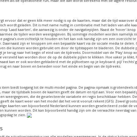
eeft als de operationele run, maar die dan wordt berekend met de lagere resolut
gt ervoor dat er geen klik meer nodig is op de kaarten, maar dat de tijd waarover 
ch wordt geladen. Dit is met name nuttig in combinatie met het laden van alle kaa
op 'Laad kaarten', die aanwezig is onder de navigatiepijlen. Naast de 'hover'-knop 
armee de tijden worden weergegeven. Bij sommige modellen worden namelijk niet
pagina's overzichtelijk te houden en het kan ook handig zijn om een overzicht te
ie. Daarnaast zijn er knoppen om een bepaalde kaart via de sociale media te delen. 
ven die kunnen worden gebruikt om door de tijdstappen te bladeren. De dubbele p
gt je terug naar het begin of eind van de tijdreeks. Doormiddel van de 'Play'-knop 
ie versneld kan worden door de op de dubbele pijlen te klikken. Hoe vaker je klikt, 
naast kan er ook worden gebladerd met de pijltoetsen op je keyboard: pijl 'rechts' g
 terug en naar boven en beneden voor het einde en begin van de tijdreeks.
item biedt toegang tot de multi-model pagina. De pagina-opmaak is grotendeels id
 maar de tijdsbalk boven de kaarten geeft de datum en tijd aan. Voor een bepaald 
en weergegeven, die de geselecteerde variabele en regio beschikbaar hebben. De 
eeft de kaart weer van het model dat het verst vooruit rekent (GFS). Zowel groots
halige kaarten van bijvoorbeeld Nederland kunnen worden geselecteerd zodat de v
n kunnen worden. Dit kan bijvoorbeeld handig zijn om de verwachte neerslag van
gopslag te zien.
s
dt de actualiseringsstatus van alle modellen weergegeven. In de status kolom wordt