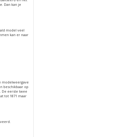
e. Dan kan je
paald model veel
ammen kan er naar
jke modelweergave
en beschikbaar op
. De eerste twee
at tot 1871 maar
iveerd.