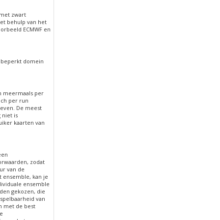
 met zwart
et behulp van het
voorbeeld ECMWF en
n beperkt domein
en meermaals per
ich per run
geven. De meest
niet is
uiker kaarten van
een
orwaarden, zodat
uur van de
t ensemble, kan je
ndividuale ensemble
rden gekozen, die
rspelbaarheid van
un met de best
de