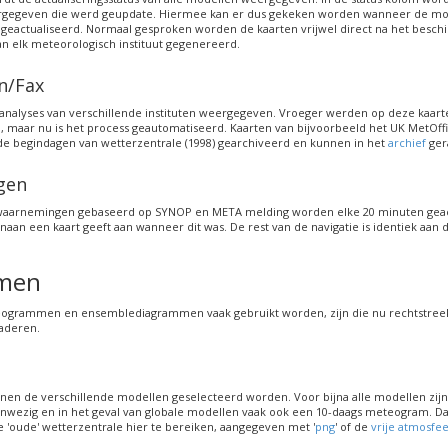
gegeven die werd geupdate. Hiermee kan er dus gekeken worden wanneer de mo
eactualiseerd. Normaal gesproken worden de kaarten vrijwel direct na het besch
n elk meteorologisch instituut gegenereerd.
n/Fax
nalyses van verschillende instituten weergegeven. Vroeger werden op deze kaar
, maar nu is het process geautomatiseerd. Kaarten van bijvoorbeeld het UK MetOff
s de begindagen van wetterzentrale (1998) gearchiveerd en kunnen in het
archief
ger
gen
aarnemingen gebaseerd op SYNOP en META melding worden elke 20 minuten geact
venaan een kaart geeft aan wanneer dit was. De rest van de navigatie is identiek aan 
men
ogrammen en ensemblediagrammen vaak gebruikt worden, zijn die nu rechtstreek
aderen.
nen de verschillende modellen geselecteerd worden. Voor bijna alle modellen zijn 
ezig en in het geval van globale modellen vaak ook een 10-daags meteogram. Daa
'oude' wetterzentrale hier te bereiken, aangegeven met '
png
' of de
vrije atmosfe