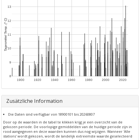
13
Tagesmittel Temp. (° C)
12
11
10
9
8
1900
1920
1940
1960
1980
2000
2020
Zusätzliche Information
Die Daten sind verfügbar von 18900101 bis 20260807
Door op de waarden in de tabel te klikken krijg je een overzicht van de
gekozen periode. De voorlopige gemiddelden van de huidige periode zijn in
rood aangegeven en deze waarden kunnen dus nog wijzigen. Wanneer 'Alle
stations' wordt gekozen, wordt de landelijk extreemste waarde geselecteerd