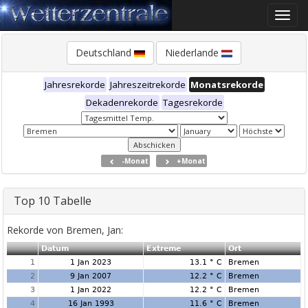
Toggle
naviga
Deutschland
Niederlande
Jahresrekorde
Jahreszeitrekorde
Monatsrekorde
Dekadenrekorde
Tagesrekorde
-Monat
+Monat
Top 10 Tabelle
Rekorde von Bremen, Jan:
Datum
Extreme
Ort
1
1 Jan 2023
13.1 ° C
Bremen
2
9 Jan 2007
12.2 ° C
Bremen
3
1 Jan 2022
12.2 ° C
Bremen
4
16 Jan 1993
11.6 ° C
Bremen