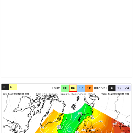
0
6
Lauf:
Intervall
00
06
12
18
6
12
24