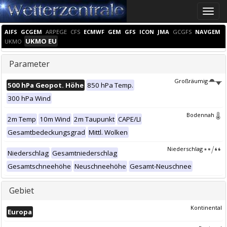
Toggle
naviga
AIFS
GCGEM
ARPEGE
CFS
ECMWF
GEM
GFS
ICON
JMA
GCGFS
NAVGEM
UKMO EU
UKMO
Parameter
Großräumig
500 hPa Geopot. Höhe
850 hPa Temp.
300 hPa Wind
Bodennah
2m Temp
10m Wind
2m Taupunkt
CAPE/LI
Gesamtbedeckungsgrad
Mittl. Wolken
Niederschlag
Niederschlag
Gesamtniederschlag
Gesamtschneehöhe
Neuschneehöhe
Gesamt-Neuschnee
Gebiet
Kontinental
Europa