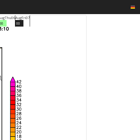
Aug
Thu
06
Aug
Fri
07
00
00