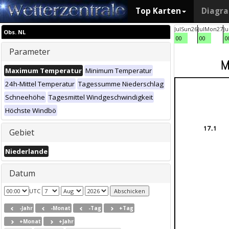
Top Karten
Diagr
Jul
Sun
26
Jul
Mon
27
Ju
Obs. NL
00
00
0
Parameter
Maximum Temperatur
Minimum Temperatur
24h-Mittel Temperatur
Tagessumme Niederschlag
Schneehöhe
Tagesmittel Windgeschwindigkeit
Höchste Windbö
Gebiet
Niederlande
Datum
UTC
-Jahr
-Monat
-Tag
+Tag
+Monat
+Jahr