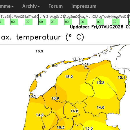
amme
Archiv
Forum
Impressum
l
Tue
28
Jul
Wed
29
Jul
Thu
30
Jul
Fri
31
Aug
Sat
01
Aug
Sun
02
Aug
Mon
03
Aug
Tue
04
Aug
Wed
05
0
00
00
00
00
00
00
00
00