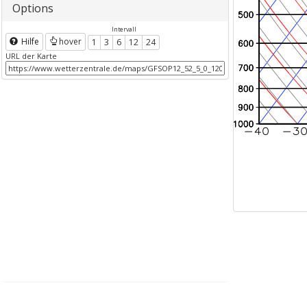
Options
Intervall
Hilfe
hover
1
3
6
12
24
URL der Karte