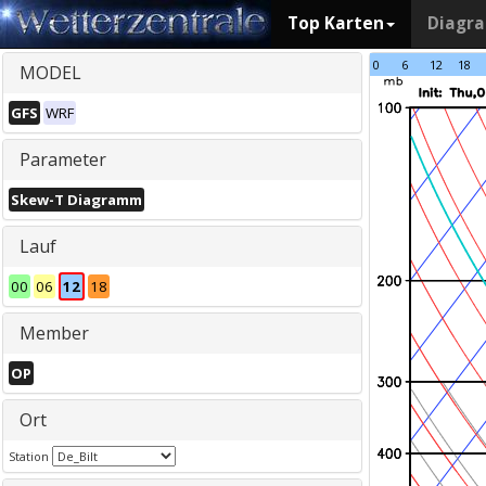
Top Karten
Diagr
0
6
12
18
MODEL
GFS
WRF
Parameter
Skew-T Diagramm
Lauf
00
06
12
18
Member
OP
Ort
Station