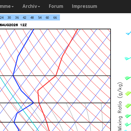
amme
Archiv
Forum
Impressum
24
30
36
42
48
54
60
66