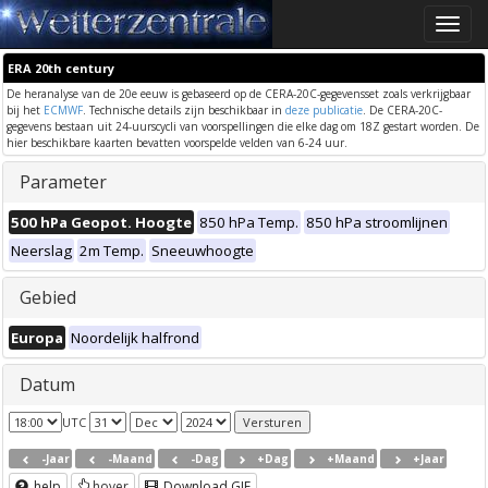
Toggle
naviga
ERA 20th century
De heranalyse van de 20e eeuw is gebaseerd op de CERA-20C-gegevensset zoals verkrijgbaar
bij het
ECMWF
. Technische details zijn beschikbaar in
deze publicatie
. De CERA-20C-
gegevens bestaan uit 24-uurscycli van voorspellingen die elke dag om 18Z gestart worden. De
hier beschikbare kaarten bevatten voorspelde velden van 6-24 uur.
Parameter
500 hPa Geopot. Hoogte
850 hPa Temp.
850 hPa stroomlijnen
Neerslag
2m Temp.
Sneeuwhoogte
Gebied
Europa
Noordelijk halfrond
Datum
UTC
-Jaar
-Maand
-Dag
+Dag
+Maand
+Jaar
help
hover
Download GIF