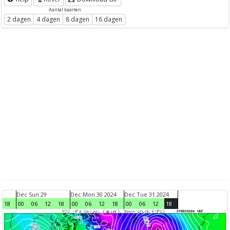
Aantal kaarten
2 dagen
4 dagen
8 dagen
16 dagen
Dec Sun 29
Dec Mon 30 2024
Dec Tue 31 2024
18
00
06
12
18
00
06
12
18
00
06
12
18