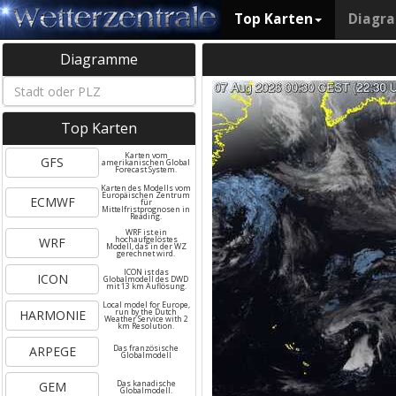
Top Karten
Diagr
Diagramme
Top Karten
Karten vom
GFS
amerikanischen Global
Forecast System.
Karten des Modells vom
Europäischen Zentrum
ECMWF
für
Mittelfristprognosen in
Reading.
WRF ist ein
WRF
hochaufgelöstes
Modell, das in der WZ
gerechnet wird.
ICON ist das
ICON
Globalmodell des DWD
mit 13 km Auflösung.
Local model for Europe,
HARMONIE
run by the Dutch
Weather Service with 2
km Resolution.
ARPEGE
Das französische
Globalmodell
GEM
Das kanadische
Globalmodell.