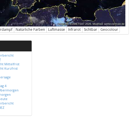
rdampf
Natürliche Farben
Luftmasse
Infrarot
Sichtbar
Geocolour
erbericht
Z
t Mittelfrist
t Kurzfrist
hersage
ag 4
 Übermorgen
morgen
heute
erbericht
MEZ