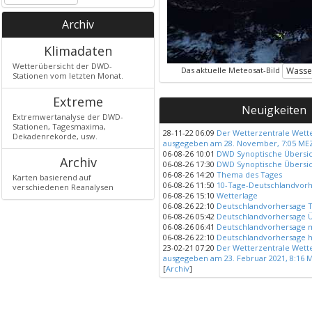
Archiv
Klimadaten
Wetterübersicht der DWD-
Das aktuelle Meteosat-Bild
Wasse
Stationen vom letzten Monat.
Extreme
Neuigkeiten
Extremwertanalyse der DWD-
Stationen, Tagesmaxima,
28-11-22 06:09
Der Wetterzentrale Wett
Dekadenrekorde, usw.
ausgegeben am 28. November, 7:05 ME
06-08-26 10:01
DWD Synoptische Übersich
Archiv
06-08-26 17:30
DWD Synoptische Übersich
06-08-26 14:20
Thema des Tages
Karten basierend auf
06-08-26 11:50
10-Tage-Deutschlandvor
verschiedenen Reanalysen
06-08-26 15:10
Wetterlage
06-08-26 22:10
Deutschlandvorhersage T
06-08-26 05:42
Deutschlandvorhersage
06-08-26 06:41
Deutschlandvorhersage 
06-08-26 22:10
Deutschlandvorhersage 
23-02-21 07:20
Der Wetterzentrale Wett
ausgegeben am 23. Februar 2021, 8:16 
[
Archiv
]