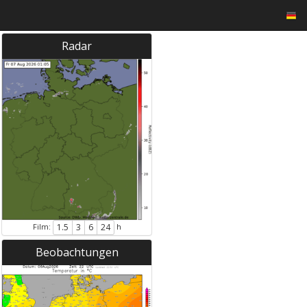
Radar
Film:
h
1.5
3
6
24
Beobachtungen