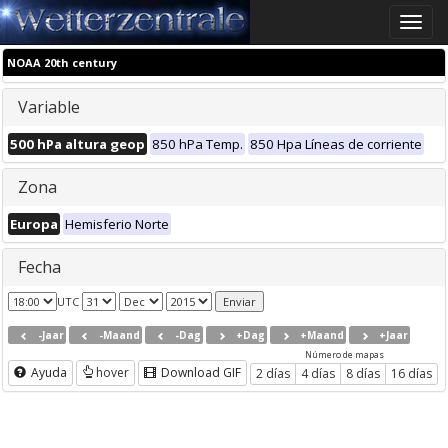
Toggle
naviga
NOAA 20th century
Variable
500 hPa altura geop
850 hPa Temp.
850 Hpa Líneas de corriente
Zona
Europa
Hemisferio Norte
Fecha
UTC
-Jaar
-Maand
-Dag
+Dag
+Maand
+Jaar
Número de mapas
Ayuda
hover
Download GIF
2 días
4 días
8 días
16 días