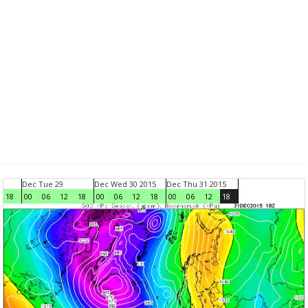
Dec Tue 29
Dec Wed 30 2015
Dec Thu 31 2015
18
00
06
12
18
00
06
12
18
00
06
12
18