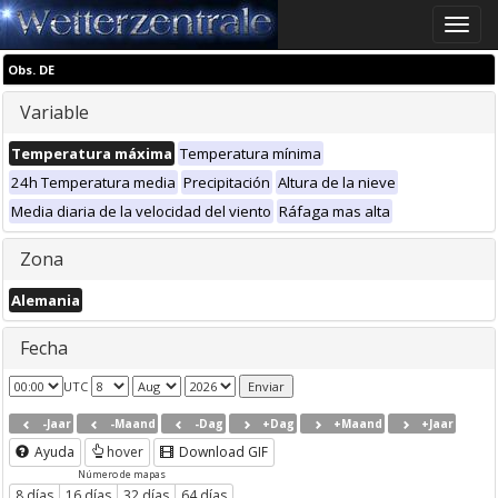
Toggle
naviga
Obs. DE
Variable
Temperatura máxima
Temperatura mínima
24h Temperatura media
Precipitación
Altura de la nieve
Media diaria de la velocidad del viento
Ráfaga mas alta
Zona
Alemania
Fecha
UTC
-Jaar
-Maand
-Dag
+Dag
+Maand
+Jaar
Ayuda
hover
Download GIF
Número de mapas
8 días
16 días
32 días
64 días