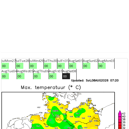
Jul
Mon
27
Jul
Tue
28
Jul
Wed
29
Jul
Thu
30
Jul
Fri
31
Aug
Sat
01
Aug
Sun
02
Aug
Mon
03
00
00
00
00
00
00
00
00
Aug
Tue
04
Aug
Wed
05
Aug
Thu
06
Aug
Fri
07
Aug
Sat
08
00
00
00
00
00