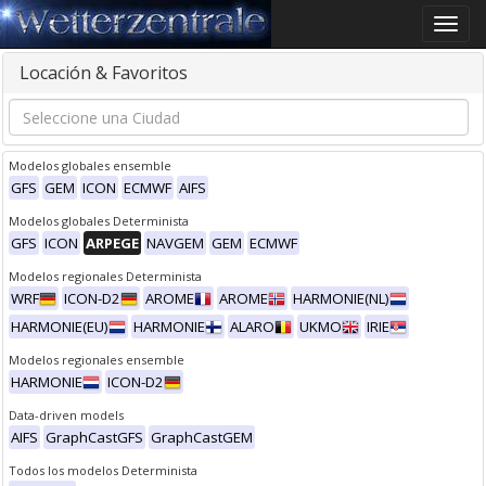
Toggle
naviga
Locación & Favoritos
Modelos globales ensemble
GFS
GEM
ICON
ECMWF
AIFS
Modelos globales Determinista
GFS
ICON
ARPEGE
NAVGEM
GEM
ECMWF
Modelos regionales Determinista
WRF
ICON-D2
AROME
AROME
HARMONIE(NL)
HARMONIE(EU)
HARMONIE
ALARO
UKMO
IRIE
Modelos regionales ensemble
HARMONIE
ICON-D2
Data-driven models
AIFS
GraphCastGFS
GraphCastGEM
Todos los modelos Determinista