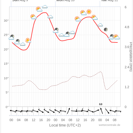
Sun
Mon
Tue
Aug 9
Aug 10
Aug 11
6
30°
4.8
25°
Precipitation (mm)
3.6
20°
15°
2.4
10°
1.2
5°
0.0
0.0
0
0°
00
04
08
12
16
20
00
04
08
12
16
20
00
04
08
Local time (UTC+2)
wetterzentrale.de