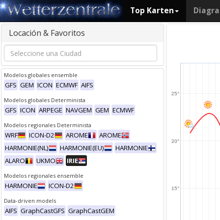
Top Karten
Diagr
Locación & Favoritos
Modelos globales ensemble
GFS
GEM
ICON
ECMWF
AIFS
25°
Modelos globales Determinista
GFS
ICON
ARPEGE
NAVGEM
GEM
ECMWF
Modelos regionales Determinista
WRF
ICON-D2
AROME
AROME
20°
HARMONIE(NL)
HARMONIE(EU)
HARMONIE
ALARO
UKMO
IRIE
Modelos regionales ensemble
HARMONIE
ICON-D2
15°
Data-driven models
AIFS
GraphCastGFS
GraphCastGEM