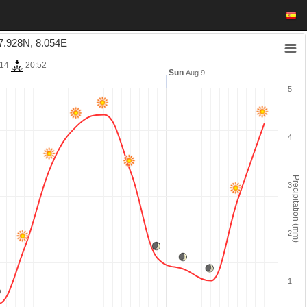
7.928N, 8.054E
:14
20:52
Sun
Aug 9
5
4
Precipitation (mm)
3
2
1