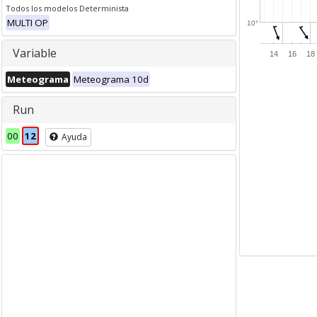
Todos los modelos Determinista
MULTI OP
10°
Variable
14
16
18
Meteograma
Meteograma 10d
Run
00
12
Ayuda