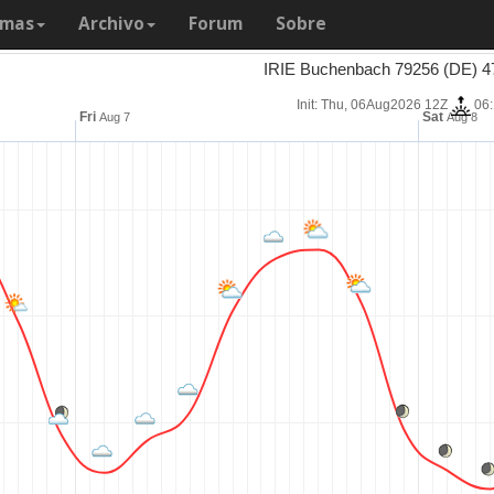
amas
Archivo
Forum
Sobre
IRIE Buchenbach 79256 (DE) 4
Init: Thu, 06Aug2026 12Z
06
Fri
Sat
Aug 7
Aug 8