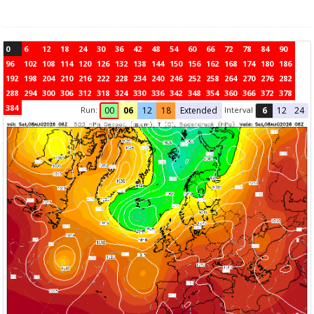
0
6
12
18
24
30
36
42
48
54
60
66
72
78
84
90
96
102
108
114
120
126
132
138
144
150
156
162
168
174
180
186
192
198
204
210
216
222
228
234
240
246
252
258
264
270
276
282
288
294
300
306
312
318
324
330
336
342
348
354
360
366
372
378
384
Run:
Interval
00
06
12
18
Extended
6
12
24