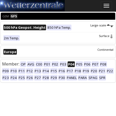
Toggle
naviga
GFS
GEM
Large-scale
500 hPa Geopot. Height
850 hPa Temp.
Surface
2m Temp.
Continental
Europe
Member:
OP
AVG
C00
P01
P02
P03
P04
P05
P06
P07
P08
P09
P10
P11
P12
P13
P14
P15
P16
P17
P18
P19
P20
P21
P22
P23
P24
P25
P26
P27
P28
P29
P30
PANEL
PARA
SPAG
SPR