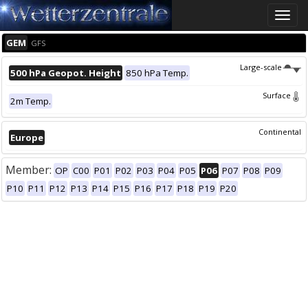
Toggle
naviga
GEM
GFS
Large-scale
500 hPa Geopot. Height
850 hPa Temp.
Surface
2m Temp.
Continental
Europe
Member:
OP
C00
P01
P02
P03
P04
P05
P06
P07
P08
P09
P10
P11
P12
P13
P14
P15
P16
P17
P18
P19
P20