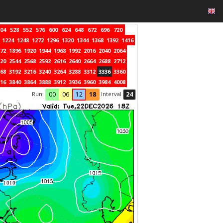
04
528
552
576
600
624
648
672
696
720
1224
1248
1272
1296
1320
1344
1368
1392
1416
72
1896
1920
1944
1968
1992
2016
2040
2064
20
2544
2568
2592
2616
2640
2664
2688
2712
68
3192
3216
3240
3264
3288
3312
3336
3360
16
3840
3864
3888
3912
3936
3960
3984
4008
Run:
Interval
00
06
12
18
24