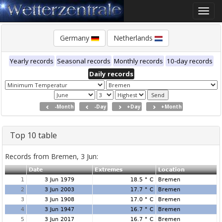
Toggle
naviga
Germany
Netherlands
Yearly records
Seasonal records
Monthly records
10-day records
Daily records
-Month
-Day
+Day
+Month
Top 10 table
Records from Bremen, 3 Jun:
Date
Extremes
Location
1
3 Jun 1979
18.5 ° C
Bremen
2
3 Jun 2003
17.7 ° C
Bremen
3
3 Jun 1908
17.0 ° C
Bremen
4
3 Jun 1947
16.7 ° C
Bremen
5
3 Jun 2017
16.7 ° C
Bremen