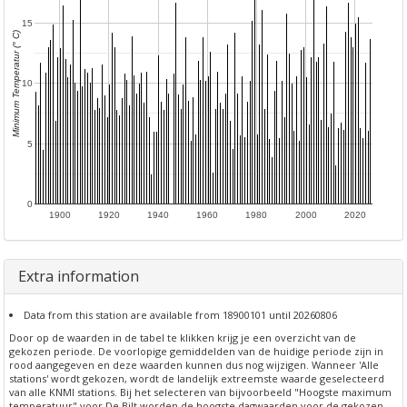
15
Minimum Temperatur (° C)
10
5
0
1900
1920
1940
1960
1980
2000
2020
Extra information
Data from this station are available from 18900101 until 20260806
Door op de waarden in de tabel te klikken krijg je een overzicht van de
gekozen periode. De voorlopige gemiddelden van de huidige periode zijn in
rood aangegeven en deze waarden kunnen dus nog wijzigen. Wanneer 'Alle
stations' wordt gekozen, wordt de landelijk extreemste waarde geselecteerd
van alle KNMI stations. Bij het selecteren van bijvoorbeeld "Hoogste maximum
temperatuur" voor De Bilt worden de hoogste dagwaarden voor de gekozen