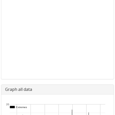
Graph all data
20
Extremes
Extremes