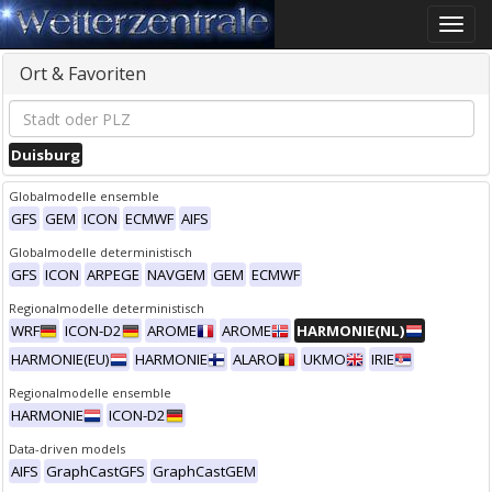
Toggle
naviga
Ort & Favoriten
Duisburg
Globalmodelle ensemble
GFS
GEM
ICON
ECMWF
AIFS
Globalmodelle deterministisch
GFS
ICON
ARPEGE
NAVGEM
GEM
ECMWF
Regionalmodelle deterministisch
WRF
ICON-D2
AROME
AROME
HARMONIE(NL)
HARMONIE(EU)
HARMONIE
ALARO
UKMO
IRIE
Regionalmodelle ensemble
HARMONIE
ICON-D2
Data-driven models
AIFS
GraphCastGFS
GraphCastGEM