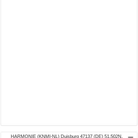
HARMONIE (KNMI-NL) Duisburg 47137 (DE) 51.502N,