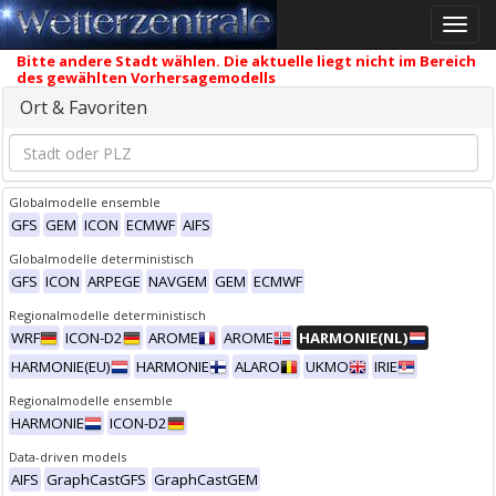
Toggle
naviga
Bitte andere Stadt wählen. Die aktuelle liegt nicht im Bereich
des gewählten Vorhersagemodells
Ort & Favoriten
Globalmodelle ensemble
GFS
GEM
ICON
ECMWF
AIFS
Globalmodelle deterministisch
GFS
ICON
ARPEGE
NAVGEM
GEM
ECMWF
Regionalmodelle deterministisch
WRF
ICON-D2
AROME
AROME
HARMONIE(NL)
HARMONIE(EU)
HARMONIE
ALARO
UKMO
IRIE
Regionalmodelle ensemble
HARMONIE
ICON-D2
Data-driven models
AIFS
GraphCastGFS
GraphCastGEM