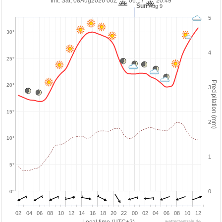
Init: Sat, 08Aug2026 00Z
06:17
20:49
Sun
Aug 9
5
30°
4
25°
Precipitation (mm)
20°
3
15°
2
10°
1
5°
0
0°
02
04
06
08
10
12
14
16
18
20
22
00
02
04
06
08
10
12
wetterzentrale.de