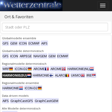
Toggle
naviga
Ort & Favoriten
Globalmodelle ensemble
GFS
GEM
ICON
ECMWF
AIFS
Globalmodelle deterministisch
GFS
ICON
ARPEGE
NAVGEM
GEM
ECMWF
Regionalmodelle deterministisch
WRF
ICON-D2
AROME
AROME
HARMONIE(NL)
HARMONIE(EU)
HARMONIE
ALARO
UKMO
IRIE
Regionalmodelle ensemble
HARMONIE
ICON-D2
Data-driven models
AIFS
GraphCastGFS
GraphCastGEM
Alle Modelle deterministisch